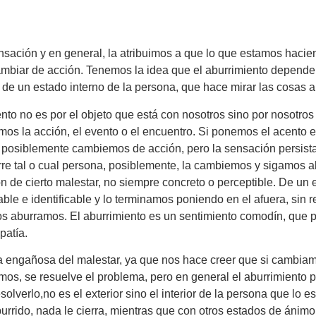
sación y en general, la atribuimos a que lo que estamos hacie
mbiar de acción. Tenemos la idea que el aburrimiento depend
de un estado interno de la persona, que hace mirar las cosas a
nto no es por el objeto que está con nosotros sino por nosotros
mos la acción, el evento o el encuentro. Si ponemos el acento
, posiblemente cambiemos de acción, pero la sensación persist
e tal o cual persona, posiblemente, la cambiemos y sigamos ab
 de cierto malestar, no siempre concreto o perceptible. De un e
able e identificable y lo terminamos poniendo en el afuera, sin 
s aburramos. El aburrimiento es un sentimiento comodín, que p
patía.
 engañosa del malestar, ya que nos hace creer que si cambiamo
os, se resuelve el problema, pero en general el aburrimiento p
olverlo,no es el exterior sino el interior de la persona que lo 
rrido, nada le cierra, mientras que con otros estados de ánim